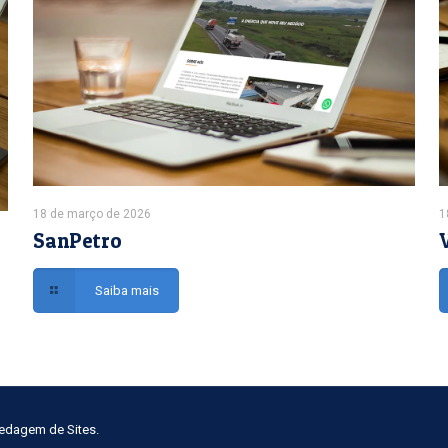
18 de março de 2026
1
SanPetro
Saiba mais
pedagem de Sites.